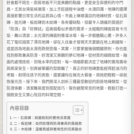
好者都不陌生。廚房地板不只是美觀的點綴，更是安全與便利的守門
員。尤其台灣氣候潮濕，加上烹飪過程中油煙、水漬四濺，地磚的選擇
直接影響日常生活的品質與心情。市面上琳瑯滿目的地磚材質，從石英
磚、拋光磚、板岩磚到木紋磚，各有優缺點，但最令人頭痛的莫過於
「防滑」與「好擦拭」這兩個看似矛盾的需求。太粗糙的磚面容易卡污
垢，難以清潔；太光滑的磚面則像溜冰場，每一步都膽戰心驚。許多人
花了冤枉錢買了漂亮地磚，卻在入住後才發現天天要跪在地上刷縫隙，
或是因為地面太滑而跌倒受傷。其實，只要掌握幾個關鍵原則，你也能
找到那款兼具防滑、好清潔又美觀的夢幻地磚。從材質的細微紋理、釉
面的處理技術，到吸水率的控制，每一項細節都決定了地磚的實用壽命
與居家安全。別再被華麗的型錄騙了，真正的好地磚要能經得起油污的
考驗、耐得住孩子的奔跑，還要讓你在做完大餐後，用拖把輕輕一抹就
恢復光亮。接下來，我們將深入剖析三種最受歡迎的廚房地磚類型，從
防滑係數、清潔難易度到搭配技巧，幫你避開常見的地雷，輕鬆打造一
個既安全又賞心悅目的料理空間。
內容目錄
一、石英磚：耐磨耐刮的實用派首選
二、板岩磚：自然紋理與防滑兼具的風格款
三、木紋磚：溫暖質感與實用性的完美融合