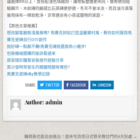
議選擇R9以上，並搭配淺色填縫劑，讓地板整體更明亮。實際使用經
驗顯示，木紋磚的腳感比石英磚更舒適，冬天不會冰涼，而且油污滴落
後用抹布一擦就乾淨，非常適合有小孩或寵物的家庭。
【其他文章推薦】
想改變客廳裝潢風格嗎?
馬賽克拼貼
打造溫馨鄉村風，教你如何運用
馬
賽克瓷磚
自行DIY創作
挑好磚一點都不難!
馬賽克磚
挑選眉角小撇步!
包裝機械
選購的秘訣看過來
居家
隱形鐵窗
安裝施作經驗分享
買
沙發
時常發生的關鍵問題有哪些?
馬賽克瓷磚
diy
教學記錄
SHARE:
TWITTER
FACEBOOK
LINKEDIN
Author:
admin
文章導覽
輪椅族也能自由進出！退休宅改用日式懸吊推拉門的4大好處 →