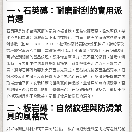
一、石英磚：耐磨耐刮的實用派
首選
石英磚是許多台灣家庭的廚房地板首選，因為它硬度高、吸水率低，幾
乎不會因為湯汁潑灑而留下水漬或變色。市面上的石英磚通常會標示防
滑係數（如R9、R10、R11），數值越高代表防滑效果越好。對於廚房
這種經常濕滑的空間，建議選擇R10以上的等級。實務上，石英磚表面
可以做到細微的凹凸紋理，既能增加摩擦力，又不至於深到卡油垢。清
潔時，只要用中性清潔劑搭配濕拖把，就能輕鬆帶走油漬。不過要注
意，選擇石英磚時要避免亮面拋光款式，因為拋光後表面雖然亮麗，但
遇水後反而更滑。反而是霧面或半拋光的石英磚，在防滑與好擦拭之間
取得最佳平衡。安裝時務必留夠寬的伸縮縫，並使用防霉的填縫劑，否
則縫隙日後容易藏污納垢。整體來說，石英磚的耐用度極高，即使不小
心掉落鍋具也不會破裂，是長期使用最穩妥的選擇。
二、板岩磚：自然紋理與防滑兼
具的風格款
如果你嚮往鄉村風或工業風的廚房，板岩磚絕對是讓空間更有溫度的秘