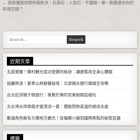
← 廚房檯面材質終極對決：石英石、人造石、不鏽鋼，哪一款最適合你的
料理空間？
Search for:
近期文章
五感覺醒！鄉村觀光成功營運的秘訣：讓遊客用全身心體驗
逃離熱浪！夏季山林避暑秘境：北部親水健行路線全攻略
台北近郊親子微旅行：寓教於樂的完美假期這樣玩
北台灣水岸綠蔭步道清涼一夏：擺脫悶熱高溫的絕佳去處
動漫角色聯名引爆地方觀光！從偏鄉小鎮到國際焦點的秘密武器
標籤