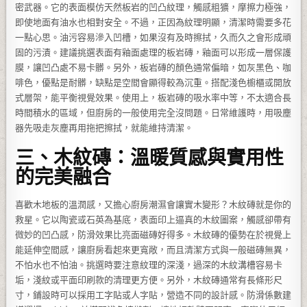
密武器。它的表面模仿天然板岩的凹凸紋理，觸感粗獷，摩擦力極強，
即使地面有油水也相對安全。不過，正因為紋理明顯，清潔時需要多花
一點心思。油污容易滲入凹槽，如果沒有及時擦拭，久而久之會形成頑
固的污漬。建議挑選表面有釉面處理的板岩磚，釉面可以形成一層保護
膜，讓凹凸處不易卡髒。另外，板岩磚的顏色通常偏暗，如灰黑色、咖
啡色，優點是耐髒，缺點是空間會顯得較為沉重。搭配淺色櫥櫃或開放
式層架，能平衡視覺效果。使用上，板岩磚的吸水率中等，不太適合長
時間積水的區域，但廚房的一般使用完全沒問題。日常維護時，用吸塵
器先吸走灰塵再用拖把擦拭，就能維持清潔。
三、木紋磚：溫暖質感與實用性
的完美融合
喜歡木地板的溫潤感，又擔心廚房潮濕會讓實木變形？木紋磚就是你的
救星。它以陶瓷或石英為基底，表面印上逼真的木紋圖案，觸感卻帶有
微妙的凹凸感，防滑效果比亮面磁磚好得多。木紋磚的優勢在於視覺上
能延伸空間感，讓廚房看起來更寬敞，而且清潔方式與一般磁磚無異，
不怕水也不怕油。挑選時要注意紋理的深淺，過深的木紋溝槽容易卡
垢，淺紋或平面印刷款的清理更方便。另外，木紋磚通常有長條形尺
寸，鋪設時可以採用工字貼或人字貼，營造不同的設計感。防滑係數建