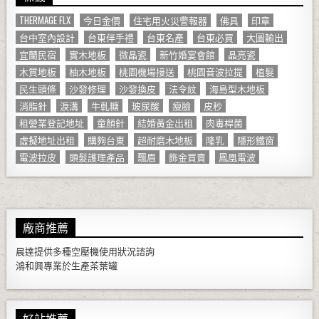
THERMAGE FLX
今日金價
住宅用火災警報器
佛具
印章
台中室內設計
台東伴手禮
台東名產
台東必買
大圖輸出
宜蘭民宿
實木地板
微晶瓷
新竹婚宴會館
晶亮瓷
木質地板
柚木地板
桃園機場接送
桃園音波拉提
植髮
民生頭條
沙發修理
沙發換皮
法令紋
海島型木地板
消脂針
淚溝
牛軋糖
玻尿酸
瘦臉
皮秒
租營業登記地址
童顏針
結婚黃金出租
肉毒桿菌
虛擬地址出租
購夠台東
超耐磨木地板
隆乳
隱形鐵窗
電波拉皮
頭髮護理產品
飄眉
飾金買賣
鳳凰電波
廠商推薦
晨達提供多種
空壓機
使用狀況諮詢
鴻和興專業於生產
茶葉罐
好站推薦