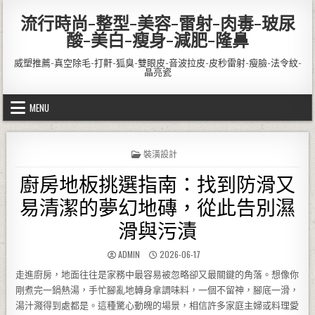
Skip to content
流行時尚-整型-美容-雷射-肉毒-玻尿
酸-美白-瘦身-減肥-隆鼻
威塑推薦-真空除毛-打鼾-狐臭-雙眼皮-音波拉皮-皮秒雷射-瘦臉-法令紋-
晶亮瓷
MENU
POSTED IN
裝潢設計
廚房地板挑選指南：找到防滑又
易清潔的夢幻地磚，從此告別濕
滑與污漬
AUTHOR:
PUBLISHED DATE:
ADMIN
2026-06-17
走進廚房，地面往往是家務中最容易被忽略卻又最關鍵的角落。想像你
剛煮完一鍋熱湯，手忙腳亂地轉身拿調味料，一個不留神，腳底一滑，
湯汁濺得到處都是。這種驚心動魄的場景，相信許多家庭主婦或料理愛