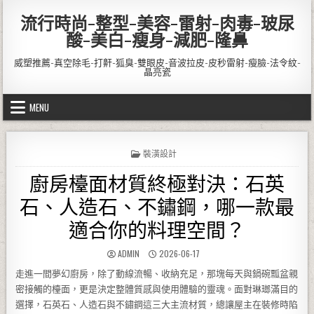
Skip to content
流行時尚-整型-美容-雷射-肉毒-玻尿
酸-美白-瘦身-減肥-隆鼻
威塑推薦-真空除毛-打鼾-狐臭-雙眼皮-音波拉皮-皮秒雷射-瘦臉-法令紋-
晶亮瓷
MENU
POSTED IN
裝潢設計
廚房檯面材質終極對決：石英
石、人造石、不鏽鋼，哪一款最
適合你的料理空間？
AUTHOR:
PUBLISHED DATE:
ADMIN
2026-06-17
走進一間夢幻廚房，除了動線流暢、收納充足，那塊每天與鍋碗瓢盆親
密接觸的檯面，更是決定整體質感與使用體驗的靈魂。面對琳瑯滿目的
選擇，石英石、人造石與不鏽鋼這三大主流材質，總讓屋主在裝修時陷