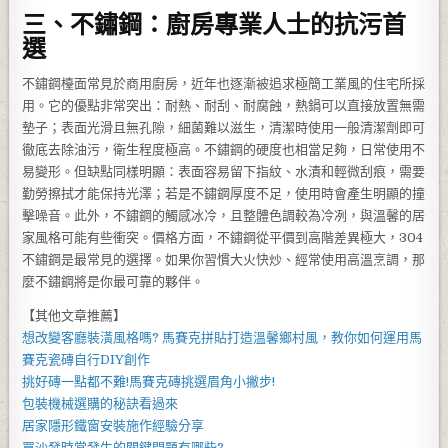
三、不鏽鋼：廚房專業人士的抗污首
選
不鏽鋼檯面常見於商用廚房，近年也逐漸被追求極簡工業風的住宅所採
用。它的優點非常突出：耐熱、耐刮、耐腐蝕，熱鍋可以直接放置無需
墊子；表面光滑且無孔隙，細菌難以滋生，清潔時使用一般清潔劑即可
徹底去除油污，衛生程度極高。不鏽鋼的硬度也相當足夠，日常使用不
易變形。但缺點同樣明顯：表面容易留下指紋、水漬和輕微刮痕，需要
勤勞擦拭才能保持光澤；若是不鏽鋼厚度不足，使用時會產生明顯的撞
擊噪音。此外，不鏽鋼的觸感冰冷，且整體色調較為冷冽，與溫馨的居
家風格可能有些衝突。價格方面，不鏽鋼從平價到高階差異極大，304
不鏽鋼是最常見的選擇。如果你習慣大火快炒、經常使用高溫烹調，那
麼不鏽鋼將是你最可靠的夥伴。
【其他文章推薦】
想改變客廳裝潢風格嗎?
馬賽克拼貼
打造溫馨鄉村風，教你如何運用
馬
賽克瓷磚
自行DIY創作
挑好磚一點都不難!
馬賽克磚
挑選眉角小撇步!
包裝機械
選購的秘訣看過來
居家
隱形鐵窗
安裝施作經驗分享
買
沙發
時常發生的關鍵問題有哪些?