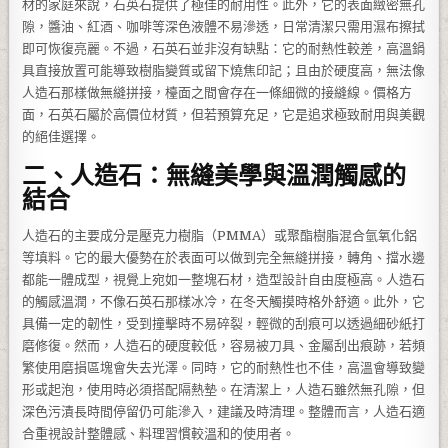
材的家庭來說，石英石提供了極佳的耐用性。此外，它的表面緻密無孔
隙，醬油、紅酒、咖啡等深色液體不易滲透，日常清潔只需用濕布擦拭
即可恢復亮麗。不過，石英石並非沒有缺點：它的耐熱性較差，高溫鍋
具直接放置可能導致樹脂變質或留下燒焦印記；且由於硬度高，無法像
人造石那樣做無縫拼接，檯面之間會存在一條細微的接縫線。價格方
面，石英石屬於高價位材質，但若預算充足，它是追求極致耐用與美觀
的絕佳選擇。
二、人造石：無縫美學與溫潤觸感的
結合
人造石的主要成分是壓克力樹脂（PMMA）或聚酯樹脂混合氫氧化鋁
等填料。它的最大優勢在於表面可以做到完全無縫拼接，轉角、擋水邊
都能一體成型，視覺上宛如一整塊石材，造型設計自由度極高。人造石
的觸感溫潤，不像石英石那樣冰冷，在冬天觸摸時格外舒適。此外，它
具備一定的韌性，受到撞擊時不易碎裂，輕微的刮痕可以透過細砂紙打
磨修復。然而，人造石的硬度較低，容易被刀具、金屬刮出痕跡，若頻
繁使用磨損區塊會失去光澤。同時，它的耐熱性也不佳，高溫會導致變
形或起泡，使用時必須搭配隔熱墊。在清潔上，人造石雖然無孔隙，但
深色污漬長時間停留仍可能滲入，建議及時清理。整體而言，人造石適
合重視設計整體感、料理習慣較溫和的使用者。