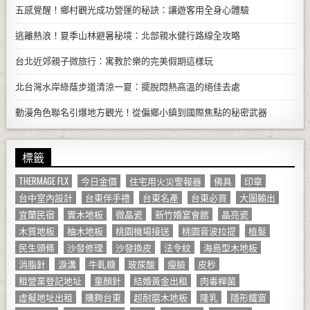
五感覺醒！鄉村觀光成功營運的秘訣：讓遊客用全身心體驗
逃離熱浪！夏季山林避暑秘境：北部親水健行路線全攻略
台北近郊親子微旅行：寓教於樂的完美假期這樣玩
北台灣水岸綠蔭步道清涼一夏：擺脫悶熱高溫的絕佳去處
動漫角色聯名引爆地方觀光！從偏鄉小鎮到國際焦點的秘密武器
標籤
THERMAGE FLX
今日金價
住宅用火災警報器
佛具
印章
台中室內設計
台東伴手禮
台東名產
台東必買
大圖輸出
宜蘭民宿
實木地板
微晶瓷
新竹婚宴會館
晶亮瓷
木質地板
柚木地板
桃園機場接送
桃園音波拉提
植髮
民生頭條
沙發修理
沙發換皮
法令紋
海島型木地板
消脂針
淚溝
牛軋糖
玻尿酸
瘦臉
皮秒
租營業登記地址
童顏針
結婚黃金出租
肉毒桿菌
虛擬地址出租
購夠台東
超耐磨木地板
隆乳
隱形鐵窗