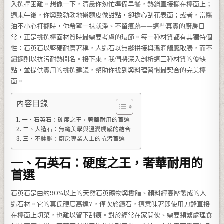
入選擇困難。想像一下，清晨你匆忙準備早餐，熱鍋直接擱在檯面上；
週末午後，你興致勃勃地擀麵皮做甜點，卻擔心刮花表面；或者，當醬
油不小心打翻時，你希望一抹就淨、不留痕跡——這些真實的廚房日
常，正是挑選檯面材質時最需要考慮的環節。每一種材質都有其獨特個
性：石英石以堅硬耐磨著稱，人造石以無縫拼接與溫潤觸感取勝，而不
鏽鋼則以抗污耐熱聞名。接下來，我們將深入剖析這三種材質的優缺
點，並提供實用的挑選建議，幫助你找到與料理習慣最契合的完美檯
面。
內容目錄
一、石英石：硬度之王，奢華耐用的首選
二、人造石：無縫美學與溫潤觸感的結合
三、不鏽鋼：廚房專業人士的抗污首選
一、石英石：硬度之王，奢華耐用的
首選
石英石是由約90%以上的天然石英礦物與樹脂、顏料經高壓製成的人
造石材。它的莫氏硬度高達7，僅次於鑽石，這意味著即使用刀鋒直接
在檯面上切菜，也難以留下刮痕。對於經常在家開伙、需要頻繁處理食