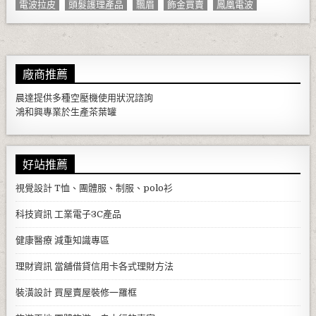
電波拉皮
頭髮護理產品
飄眉
飾金買賣
鳳凰電波
廠商推薦
晨達提供多種
空壓機
使用狀況諮詢
鴻和興專業於生產
茶葉罐
好站推薦
視覺設計
T恤、團體服、制服、polo衫
科技資訊
工業電子3C產品
健康醫療
減重知識專區
理財資訊
當舖借貸信用卡各式理財方法
裝潢設計
買屋賣屋裝修一羅框