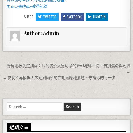
馬賽克瓷磚
diy
教學記錄
SHARE:
TWITTER
FACEBOOK
LINKEDIN
Author:
admin
文章導覽
廚房地板挑選指南：找到防滑又易清潔的夢幻地磚，從此告別濕滑與污漬
→
← 夜晚不再摸黑！床底到廁所的自動感應地腳燈，守護你的每一步
Search for:
近期文章