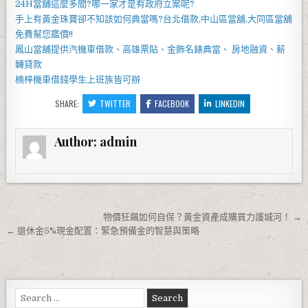
24H當舖
這麼多間?哪一家才是有政府立案呢?
手上有黃金珠寶卻不知該如何典當嗎?
台北借款
,
中山區當舖
,
大同區當舖
免費幫您鑑價!!
鳳山當舖
提供汽機車借款、高雄票貼、金飾名錶典當、 房地融資、薪
轉貸款
楠梓機車借錢
學生上班族皆可辦
SHARE:
TWITTER
FACEBOOK
LINKEDIN
Author:
admin
文章導覽
物價狂飆如何自保？黃金資產成購買力護城河！ →
← 退休金5%現金配置：緊急預備金的智慧與策略
Search for: