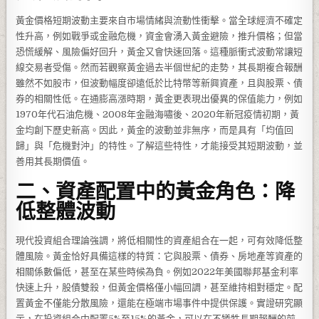
黃金價格短期波動主要來自市場情緒與流動性衝擊。當全球經濟不確定
性升高，例如戰爭或金融危機，資金會湧入黃金避險，推升價格；但當
恐慌緩解、風險偏好回升，黃金又會快速回落。這種脈衝式波動常讓短
線交易者受傷。然而若觀察黃金過去半個世紀的走勢，其長期複合報酬
雖然不如股市，但波動幅度卻遠低於比特幣等新興資產，且與股票、債
券的相關性低。在通膨高漲時期，黃金更表現出優異的保值能力，例如
1970年代石油危機、2008年金融海嘯後、2020年新冠疫情初期，黃
金均創下歷史新高。因此，黃金的波動並非無序，而是具有「均值回
歸」與「危機對沖」的特性。了解這些特性，才能接受其短期波動，並
善用其長期價值。
二、資產配置中的黃金角色：降
低整體波動
現代投資組合理論強調，將低相關性的資產組合在一起，可有效降低整
體風險。黃金恰好具備這樣的特質：它與股票、債券、房地產等資產的
相關係數偏低，甚至在某些時候為負。例如2022年美國聯邦基金利率
快速上升，股債雙殺，但黃金價格僅小幅回調，甚至維持相對穩定。配
置黃金不僅能分散風險，還能在極端市場事件中提供保護。實證研究顯
示，在投資組合中配置5%至15%的黃金，可以在不犧牲長期報酬的前