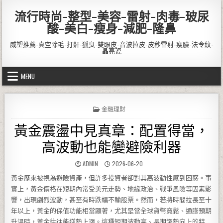
Skip to content
流行時尚-整型-美容-雷射-肉毒-玻尿
酸-美白-瘦身-減肥-隆鼻
威塑推薦-真空除毛-打鼾-狐臭-雙眼皮-音波拉皮-皮秒雷射-瘦臉-法令紋-
晶亮瓷
MENU
POSTED IN
金融理財
黃金震盪中見真章：配置得當，
高波動也能變避險利器
AUTHOR:
PUBLISHED DATE:
ADMIN
2026-06-20
黃金歷來被視為避險資產，但許多投資者卻對其高波動性感到困惑。事
實上，黃金價格在短期內常受美元走勢、地緣政治、戰爭風險等因素影
響，出現劇烈波動，甚至有時跌幅不輸股票。然而，若將時間拉長至十
年以上，黃金的保值功能相當顯著，尤其是當全球貨幣寬鬆、通膨預期
升溫時，黃金往往能逆勢上漲。這種短期波動高、長期趨勢向上的特