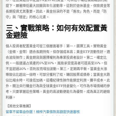
提下，顯著降低最大回撤與年化波動率。這對於退休基金、保險資金等
長期投資尤其重要。因此，黃金扮演的不是「進攻」角色，而是「防
守」與「穩定」的核心元素。
三、實戰策略：如何有效配置黃
金避險
個人投資者配置黃金可從三個層面著手：第一，選擇工具。實物黃金
（金條、金幣）適合長期持有，但存儲成本高；黃金ETF流動性好，適
合波段操作；黃金期貨與選擇權則為專業投資者設計。第二，確定比
例。一般建議占資產的5%至10%，風險承受度高者可提高至15%，但
不宜超過20%，否則反而增加波動。第三，定期再平衡。當黃金大漲
導致佔比超出一倍時，可部分獲利了結，轉回股票或債券；當黃金大跌
佔比縮水時，可逢低加碼。這種紀律性操作能鎖定利潤、攤平成本。此
外，關注央行購金行為與全球黃金ETF持倉變化，可作為市場情緒的參
考。只要掌握這些策略，黃金的高波動便能化為優勢，成為真正的避險
利器。
【其他文章推薦】
留車不留車由你選！
楠梓汽車借款
高額度快速審核