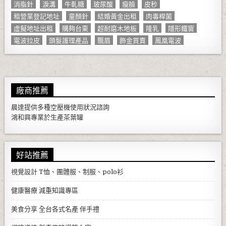
消脂針
淚溝
牛軋糖
玻尿酸
瘦臉
皮秒
租營業登記地址
童顏針
結婚黃金出租
肉毒桿菌
虛擬地址出租
購夠台東
超耐磨木地板
隆乳
隱形鐵窗
電波拉皮
頭髮護理產品
飄眉
飾金買賣
鳳凰電波
廠商推薦
晨達提供多種
空壓機
使用狀況諮詢
鴻和興專業於生產
茶葉罐
好站推薦
視覺設計
T恤、團體服、制服、polo衫
健康醫療
減重知識專區
美食分享
全台各式名產 伴手禮