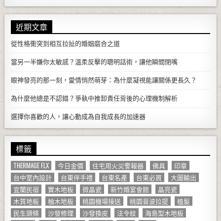
近期文章
從性格衝突到相互拉扯的婚姻磨合之道
當另一半嫌你太敏感？溫柔反擊的聰明話術，讓他瞬間閉嘴
眼神發亮的那一刻，愛情悄然萌芽：為什麼凝視能讓關係更長久？
為什麼他總是不認錯？爭執中推卸責任背後的心理機制解析
選擇你喜歡的人，讓心動成為自我成長的加速器
標籤
THERMAGE FLX
今日金價
住宅用火災警報器
佛具
印章
台中室內設計
台東伴手禮
台東名產
台東必買
大圖輸出
宜蘭民宿
實木地板
微晶瓷
新竹婚宴會館
晶亮瓷
木質地板
柚木地板
桃園機場接送
桃園音波拉提
植髮
民生頭條
沙發修理
沙發換皮
法令紋
海島型木地板