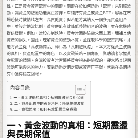
性，正是黃金資產配置中的關鍵。關鍵在於如何透過「配置」來馴服波
動，讓黃金的避險功能真正發揮。單純持有黃金或黃金ETF，容易在市
場恐慌時被情緒左右，高買低賣；但若能將其納入一個多元資產組合
中，並設定適當比例，黃金便能有效降低整體組合的波動，並在危機時
提供緩衝。例如，當股市崩跌時，黃金常因避險需求而上漲，彌補其他
資產的損失。因此，理解黃金的波動本質，並採取科學的配置策略，才
能將黃金從「高波動商品」轉化為「長期避風港」。本文將從黃金波動
的真相、資產配置中的角色，以及實戰策略三個角度，幫助讀者掌握黃
金配置的精髓。台灣投資者常習慣將黃金視為避險標的，卻忽略其短期
波動可能帶來的壓力，若能透過定期定額或資產再平衡，就能在長期持
有中獲得穩定回報。
內容目錄
一、黃金波動的真相：短期震盪與長期保值
二、資產配置中的黃金角色：降低整體波動
三、實戰策略：如何有效配置黃金避險
一、黃金波動的真相：短期震盪
與長期保值