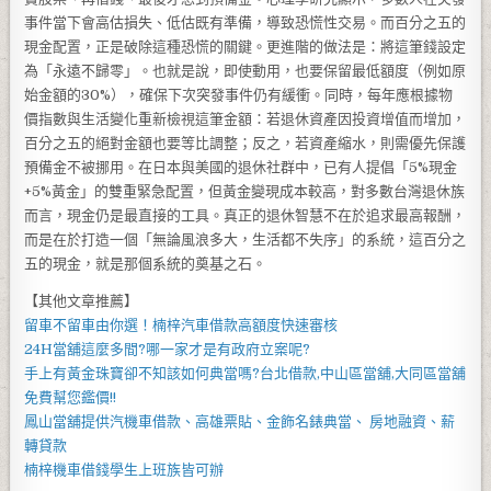
事件當下會高估損失、低估既有準備，導致恐慌性交易。而百分之五的
現金配置，正是破除這種恐慌的關鍵。更進階的做法是：將這筆錢設定
為「永遠不歸零」。也就是說，即使動用，也要保留最低額度（例如原
始金額的30%），確保下次突發事件仍有緩衝。同時，每年應根據物
價指數與生活變化重新檢視這筆金額：若退休資產因投資增值而增加，
百分之五的絕對金額也要等比調整；反之，若資產縮水，則需優先保護
預備金不被挪用。在日本與美國的退休社群中，已有人提倡「5%現金
+5%黃金」的雙重緊急配置，但黃金變現成本較高，對多數台灣退休族
而言，現金仍是最直接的工具。真正的退休智慧不在於追求最高報酬，
而是在於打造一個「無論風浪多大，生活都不失序」的系統，這百分之
五的現金，就是那個系統的奠基之石。
【其他文章推薦】
留車不留車由你選！
楠梓汽車借款
高額度快速審核
24H當舖
這麼多間?哪一家才是有政府立案呢?
手上有黃金珠寶卻不知該如何典當嗎?
台北借款
,
中山區當舖
,
大同區當舖
免費幫您鑑價!!
鳳山當舖
提供汽機車借款、高雄票貼、金飾名錶典當、 房地融資、薪
轉貸款
楠梓機車借錢
學生上班族皆可辦