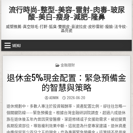
Skip to content
流行時尚-整型-美容-雷射-肉毒-玻尿
酸-美白-瘦身-減肥-隆鼻
威塑推薦-真空除毛-打鼾-狐臭-雙眼皮-音波拉皮-皮秒雷射-瘦臉-法令紋-
晶亮瓷
MENU
POSTED IN
金融理財
退休金5%現金配置：緊急預備金
的智慧與策略
AUTHOR:
PUBLISHED DATE:
ADMIN
2026-06-20
退休規劃中，多數人專注於投資報酬率、資產配置比例，卻往往忽略一
個關鍵防線——緊急預備金。根據台灣金融研訓院調查，超過六成退休
族在退休後五年內曾因突發醫療、家庭修繕或子女援助需求，被迫變賣
長期投資部位，導致複利效果中斷。這就是為什麼專家建議，退休資產
中應保留至少百分之五的現金，作為專屬緊急預備金。這筆錢不是用來