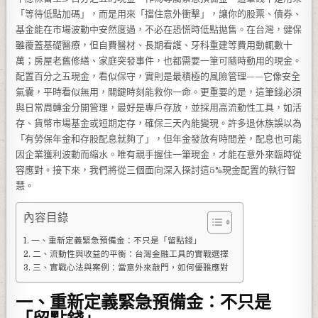
「等待低點加碼」，而是用來「擋住意外衝擊」，讓你的股票、債券、
基金能在市場波動中安然度過，不必在恐慌時低點拋售。在台灣，健保
雖覆蓋基礎醫療，但自費醫材、長期看護、牙科重建等費用動輒數十
萬；房屋老舊修繕、家庭突發事件，也都需要一筆可隨時動用的現金。
配置百分之五現金，看似保守，實則是最積極的風險管理——它像安全
氣囊，平時看似無用，關鍵時刻能救你一命。更重要的是，這筆錢必須
與日常周轉金分開管理，最好是專戶存放，並採用高流動性工具，如活
存、貨幣市場基金或短期定存，確保三天內能變現。許多退休族誤以為
「有勞保年金和存股配息就夠了」，但年金發放有時間差，配息也可能
因企業獲利波動而縮水。唯有親手握住一筆現金，才能在意外來臨時從
容應對。接下來，我們將從三個面向深入探討這5%現金配置的執行智
慧。
內容目錄
一、重新定義緊急預備金：不只是「留點錢」
二、流動性與收益的平衡：台灣金融工具的實戰選擇
三、實戰心法與案例：當意外來敲門，如何優雅應對
一、重新定義緊急預備金：不只是