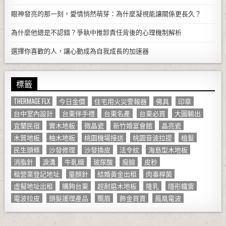
眼神發亮的那一刻，愛情悄然萌芽：為什麼凝視能讓關係更長久？
為什麼他總是不認錯？爭執中推卸責任背後的心理機制解析
選擇你喜歡的人，讓心動成為自我成長的加速器
標籤
THERMAGE FLX
今日金價
住宅用火災警報器
佛具
印章
台中室內設計
台東伴手禮
台東名產
台東必買
大圖輸出
宜蘭民宿
實木地板
微晶瓷
新竹婚宴會館
晶亮瓷
木質地板
柚木地板
桃園機場接送
桃園音波拉提
植髮
民生頭條
沙發修理
沙發換皮
法令紋
海島型木地板
消脂針
淚溝
牛軋糖
玻尿酸
瘦臉
皮秒
租營業登記地址
童顏針
結婚黃金出租
肉毒桿菌
虛擬地址出租
購夠台東
超耐磨木地板
隆乳
隱形鐵窗
電波拉皮
頭髮護理產品
飄眉
飾金買賣
鳳凰電波