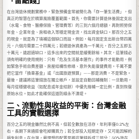
「留點錢」
在台灣退休規劃實務中，緊急預備金常被簡化為「存一筆生活費」，但
真正的智慧在於精算風險覆蓋範圍。首先，你需要計算退休後固定支出
（水電、食物、醫療保險、管理費等）的三到六個月總額，再對照勞保
年金、企業年金、房租收入等穩定現金流，找出資金缺口。那百分之五
的現金，就是為了填補這個缺口而設。例如，每月固定支出新台幣四萬
元，六個月需要二十四萬元；若總退休資產為一千萬元，百分之五即五
十萬元，遠超過缺口，這多出來的空間就是緩衝餘裕。其次，這筆錢必
須有明確的使用規則：只有「危及生活基本運作」的事件才能動用，例
如緊急手術自費差額、房屋結構性修繕、意外失能復健費用。千萬不要
把它當作「換車基金」或「出國旅遊預算」——那是消費，不是緊急。
最後，建議將這筆錢放在獨立帳戶，並設定自動回補機制：一旦動用，
每月從穩健收益（如配息或年金結餘）中優先撥補一定比例，直到恢復
原始水位。如此才能確保這道防線永不潰堤。
二、流動性與收益的平衡：台灣金融
工具的實戰選擇
百分之五的現金雖然比例不高，但若全數放在活存，年利率僅0.2%左
右，長期下來通膨會吃掉購買力；若全部投入短期定存，又可能因解約
損失利息。在台灣，最理想的配置是將這筆錢拆成三部分：50%放在