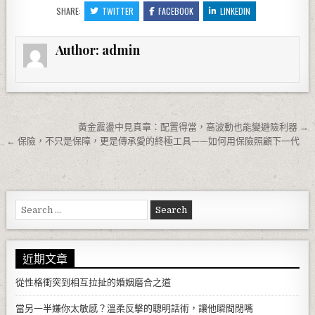
SHARE:
TWITTER
FACEBOOK
LINKEDIN
Author:
admin
文章導覽
黃金震盪中見真章：配置得當，高波動也能變避險利器 →
← 保險，不只是保障，更是傳承愛的終極工具——如何用保險照顧下一代
Search for:
近期文章
從性格衝突到相互拉扯的婚姻磨合之道
當另一半嫌你太敏感？溫柔反擊的聰明話術，讓他瞬間閉嘴