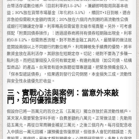
台幣活存或數位帳戶（目前利率約1.5-2%），兼顧即時取用與基本收
益；30%放在貨幣市場基金（年化約1-1.5%），贖回T+1日到帳，適合
非急迫但需較大金額的情況；20%放在六個月內到期的高流動性公債
或銀行可轉讓定存單，利率略高但需留意次級市場賣壓。另外，可考慮
搭配「附賣回債券操作」：透過證券商將持有債券短期融出現金，利率
約0.8-1.2%，但需熟悉流程。對不熟悉金融工具的人，最簡單的做法就
是開設兩個以上不同銀行的數位帳戶，利用轉帳免手續費的優勢，將半
數資金放在高利活存，其餘放在短期定存。切記：絕對不要為了多賺一
點利息，而把這筆錢投入任何有鎖定期、有違約風險（如公司債、結構
型商品）的產品。台灣曾有退休族聽從理專建議，把緊急預備金投入
「保本型遞延債券」，結果遇到發行公司倒閉，本金損失三成。流動性
與安全性永遠優先於收益。
三、實戰心法與案例：當意外來敲
門，如何優雅應對
假設你已將一百萬元的百分之五（五萬元）獨立存放於高流動性帳戶。
某天家人需要緊急牙科手術，自費差額約八萬元。正常做法是：先動用
這五萬元，再從日常周轉金補足三萬元，之後三個月內，每月從配息收
入中擠出一萬元回補，讓預備金恢復原狀。但很多人會犯的錯誤是：先
賣股票、再借錢、最後才想到預備金。心理學研究顯示，多數人在突發