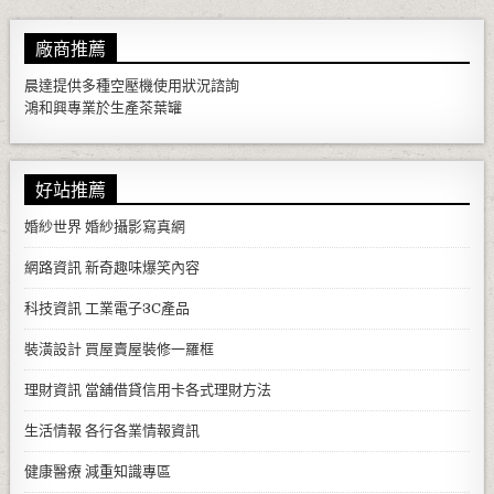
廠商推薦
晨達提供多種
空壓機
使用狀況諮詢
鴻和興專業於生產
茶葉罐
好站推薦
婚紗世界
婚紗攝影寫真網
網路資訊
新奇趣味爆笑內容
科技資訊
工業電子3C產品
裝潢設計
買屋賣屋裝修一羅框
理財資訊
當舖借貸信用卡各式理財方法
生活情報
各行各業情報資訊
健康醫療
減重知識專區