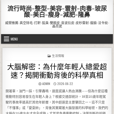
Skip to content
流行時尚-整型-美容-雷射-肉毒-玻尿
酸-美白-瘦身-減肥-隆鼻
威塑推薦-真空除毛-打鼾-狐臭-雙眼皮-音波拉皮-皮秒雷射-瘦臉-法令紋-
晶亮瓷
MENU
POSTED IN
生活情報
大腦解密：為什麼年輕人總愛超
速？揭開衝動背後的科學真相
AUTHOR:
PUBLISHED DATE:
ADMIN
2026-06-22
開著車，油門一踩，引擎轟鳴，速度感讓人熱血沸騰——但為什麼這種
衝動特別容易發生在年輕人身上？根據交通部統計，18至25歲年輕駕
駛的事故率遠高於其他年齡層，其中超速是主要肇因之一。這不只是
「不懂事」或「愛耍帥」，背後其實藏著大腦發展的科學秘密。我們的
大腦在25歲左右才完全成熟，尤其是負責衝動控制、決策判斷的前額