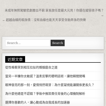
文章導覽
未成年無照駕駛悲劇層出不窮 家長放任是最大元兇！你還在縱容孩子嗎？
→
← 超越血緣的祖孫情：沒有血緣也能天天享受含飴弄孫的快樂
Search for:
近期文章
從性格衝突到相互拉扯的婚姻磨合之道
當另一半嫌你太敏感？溫柔反擊的聰明話術，讓他瞬間閉嘴
眼神發亮的那一刻，愛情悄然萌芽：為什麼凝視能讓關係更長久？
為什麼他總是不認錯？爭執中推卸責任背後的心理機制解析
選擇你喜歡的人，讓心動成為自我成長的加速器