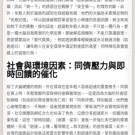
躍，因此「爽一下」的誘惑往往戰勝了「安全第一」的理性判斷。此
外，年輕人對於風險的感知也與經驗有關：他們的大腦尚未累積足夠的
「失敗記憶」，所以超速被開罰單或發生小擦撞的負面回饋，無法有效
抑制下次的衝動。換句話說，超速對年輕人來說，不只是一種行為，更
是一種大腦自我獎賞的化學反應。要破解這個機制，不能只靠講道理，
而是需要設計「替代獎賞」，例如透過賽車模擬器或合法競速活動（如
跑道日），讓年輕人在安全環境中滿足對速度的渴望，同時降低真實道
路上的冒險行為。
社會與環境因素：同儕壓力與即
時回饋的催化
除了大腦硬體的限制，外在環境也是年輕人容易超速的重要推手。同儕
在車上時，年輕駕駛的冒險傾向會顯著增加——這是因為大腦的社會認
知網絡（包括前扣帶皮層和杏仁核）對「同儕評價」特別敏感。他們擔
心被嘲笑膽小、不夠帥，或者想要展現技術，導致油門不自覺地踩得更
深。社交媒體與網紅文化也扮演了角色：公開分享超速影片、炫耀改裝
車性能，這些「即時回饋」（按讚、留言）會進一步強化多巴胺的獎賞
機制，形成「超速→上傳→獲得關注→再次超速」的惡性循環。此外，
台灣的道路設計與執法密度也影響年輕人對超速的態度。某些路段速限