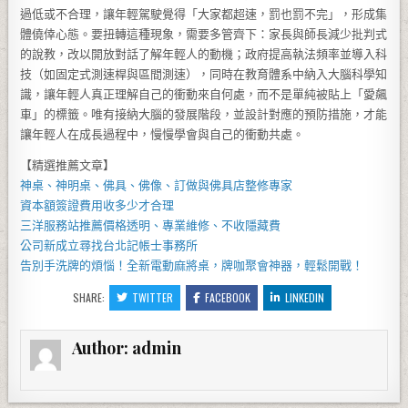
過低或不合理，讓年輕駕駛覺得「大家都超速，罰也罰不完」，形成集
體僥倖心態。要扭轉這種現象，需要多管齊下：家長與師長減少批判式
的說教，改以開放對話了解年輕人的動機；政府提高執法頻率並導入科
技（如固定式測速桿與區間測速），同時在教育體系中納入大腦科學知
識，讓年輕人真正理解自己的衝動來自何處，而不是單純被貼上「愛飆
車」的標籤。唯有接納大腦的發展階段，並設計對應的預防措施，才能
讓年輕人在成長過程中，慢慢學會與自己的衝動共處。
【精選推薦文章】
神桌、
神明桌
、
佛具
、佛像、訂做與
佛具店
整修專家
資本額簽證費用
收多少才合理
三洋服務站
推薦價格透明、專業維修、不收隱藏費
公司新成立尋找
台北記帳士事務所
告別手洗牌的煩惱！全新
電動麻將桌
，牌咖聚會神器，輕鬆開戰！
SHARE:
TWITTER
FACEBOOK
LINKEDIN
Author:
admin