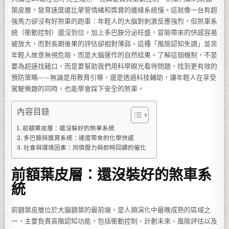
葉皮層，發育速度遠比掌管情緒和獎賞的邊緣系統慢。這就像一台有超
強馬力卻沒有好煞車的跑車：年輕人的大腦對刺激反應強烈，但煞車系
統（衝動控制）還沒到位。加上多巴胺分泌旺盛，冒險帶來的快感容易
被放大，而對長期後果的評估卻相對薄弱。這種「風險認知失調」並非
年輕人故意無視危險，而是大腦運作的自然結果。了解這個機制，不是
要為超速找藉口，而是要幫助我們用科學眼光看待問題，找到更有效的
預防策略——無論是用教育引導，還是透過科技輔助，讓年輕人在享受
駕駛樂趣的同時，也能學會踩下安全的煞車。
內容目錄
前額葉皮層：還沒裝好的煞車系統
多巴胺與獎賞系統：速度帶來的化學快感
社會與環境因素：同儕壓力與即時回饋的催化
前額葉皮層：還沒裝好的煞車系
統
前額葉皮層位於大腦額葉的最前端，是人類演化中最晚成熟的區域之
一，主要負責高階認知功能，包括衝動控制、計劃未來、風險評估以及