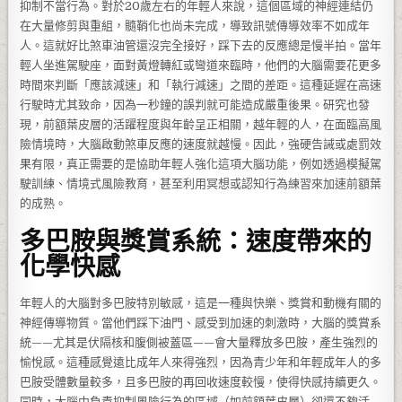
抑制不當行為。對於20歲左右的年輕人來說，這個區域的神經連結仍
在大量修剪與重組，髓鞘化也尚未完成，導致訊號傳導效率不如成年
人。這就好比煞車油管還沒完全接好，踩下去的反應總是慢半拍。當年
輕人坐進駕駛座，面對黃燈轉紅或彎道來臨時，他們的大腦需要花更多
時間來判斷「應該減速」和「執行減速」之間的差距。這種延遲在高速
行駛時尤其致命，因為一秒鐘的誤判就可能造成嚴重後果。研究也發
現，前額葉皮層的活躍程度與年齡呈正相關，越年輕的人，在面臨高風
險情境時，大腦啟動煞車反應的速度就越慢。因此，強硬告誡或處罰效
果有限，真正需要的是協助年輕人強化這項大腦功能，例如透過模擬駕
駛訓練、情境式風險教育，甚至利用冥想或認知行為練習來加速前額葉
的成熟。
多巴胺與獎賞系統：速度帶來的
化學快感
年輕人的大腦對多巴胺特別敏感，這是一種與快樂、獎賞和動機有關的
神經傳導物質。當他們踩下油門、感受到加速的刺激時，大腦的獎賞系
統——尤其是伏隔核和腹側被蓋區——會大量釋放多巴胺，產生強烈的
愉悅感。這種感覺遠比成年人來得強烈，因為青少年和年輕成年人的多
巴胺受體數量較多，且多巴胺的再回收速度較慢，使得快感持續更久。
同時，大腦中負責抑制風險行為的區域（如前額葉皮層）卻還不夠活