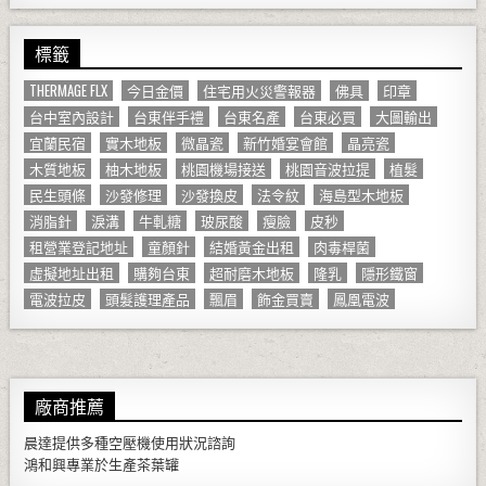
標籤
THERMAGE FLX
今日金價
住宅用火災警報器
佛具
印章
台中室內設計
台東伴手禮
台東名產
台東必買
大圖輸出
宜蘭民宿
實木地板
微晶瓷
新竹婚宴會館
晶亮瓷
木質地板
柚木地板
桃園機場接送
桃園音波拉提
植髮
民生頭條
沙發修理
沙發換皮
法令紋
海島型木地板
消脂針
淚溝
牛軋糖
玻尿酸
瘦臉
皮秒
租營業登記地址
童顏針
結婚黃金出租
肉毒桿菌
虛擬地址出租
購夠台東
超耐磨木地板
隆乳
隱形鐵窗
電波拉皮
頭髮護理產品
飄眉
飾金買賣
鳳凰電波
廠商推薦
晨達提供多種
空壓機
使用狀況諮詢
鴻和興專業於生產
茶葉罐