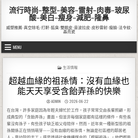
Skip to content
流行時尚-整型-美容-雷射-肉毒-玻尿
酸-美白-瘦身-減肥-隆鼻
威塑推薦-真空除毛-打鼾-狐臭-雙眼皮-音波拉皮-皮秒雷射-瘦臉-法令紋-
晶亮瓷
MENU
POSTED IN
生活情報
超越血緣的祖孫情：沒有血緣也
能天天享受含飴弄孫的快樂
AUTHOR:
PUBLISHED DATE:
ADMIN
2026-06-22
在台灣，許多家庭因為年輕夫婦忙於工作，孩子常常交由長輩照顧，形
成典型的「含飴弄孫」畫面。但並非每個家庭都有這樣的條件，有些長
輩沒有孫子，有些孩子缺乏祖父母陪伴。然而，近年來一種新型態的祖
孫關係正在悄悄萌芽——沒有血緣的祖孫情。無論是社區裡的鄰居老
人、育幼院的志工，還是透過社會機構媒合的「模擬祖孫」，他們都能