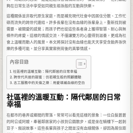
夠在日常生活中享受如同親生祖孫般的互動與快樂。
這種關係並非取代原生家庭，而是補充現代社會中因居住分散、工作忙
碌而流失的跨世代連結。許多長輩在沒有血緣的孫輩身上，重新找到被
需要、被關愛的感覺；而孩子們也從這些長者身上獲得智慧、耐心與無
條件的疼愛。這樣的情感交流，不僅讓雙方的心靈得到滋養，更成為社
會上溫暖而動人的風景。本文將探討沒有血緣也能天天享受含飴弄孫快
樂的多種可能，並分享真實案例背後的真摯情感。
內容目錄
社區裡的溫暖互動：隔代鄰居的日常幸福
跨世代共居的甜蜜：仿若親生般的照顧體驗
志工服務中的天倫之樂：用愛填補血緣的空白
社區裡的溫暖互動：隔代鄰居的日常
幸福
在都市的巷弄或鄉間的聚落，常常可以看見這樣的景象：一位白髮蒼蒼
的阿公或阿嬤，牽著鄰居家的小孩到公園散步，或是坐在騎樓下一起剝
豆子、敍説故事。這些長輩與孩子之間並沒有血緣關係，卻因為居住距