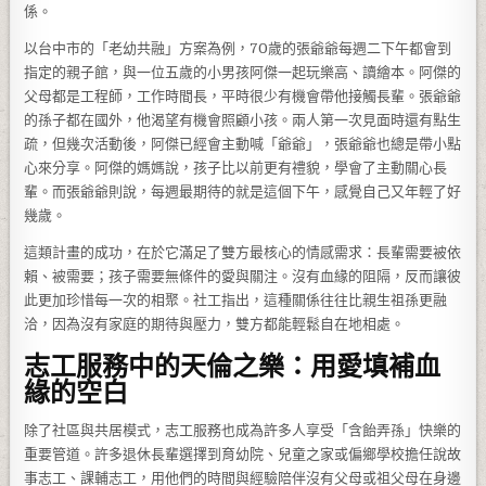
係。
以台中市的「老幼共融」方案為例，70歲的張爺爺每週二下午都會到
指定的親子館，與一位五歲的小男孩阿傑一起玩樂高、讀繪本。阿傑的
父母都是工程師，工作時間長，平時很少有機會帶他接觸長輩。張爺爺
的孫子都在國外，他渴望有機會照顧小孩。兩人第一次見面時還有點生
疏，但幾次活動後，阿傑已經會主動喊「爺爺」，張爺爺也總是帶小點
心來分享。阿傑的媽媽說，孩子比以前更有禮貌，學會了主動關心長
輩。而張爺爺則說，每週最期待的就是這個下午，感覺自己又年輕了好
幾歲。
這類計畫的成功，在於它滿足了雙方最核心的情感需求：長輩需要被依
賴、被需要；孩子需要無條件的愛與關注。沒有血緣的阻隔，反而讓彼
此更加珍惜每一次的相聚。社工指出，這種關係往往比親生祖孫更融
洽，因為沒有家庭的期待與壓力，雙方都能輕鬆自在地相處。
志工服務中的天倫之樂：用愛填補血
緣的空白
除了社區與共居模式，志工服務也成為許多人享受「含飴弄孫」快樂的
重要管道。許多退休長輩選擇到育幼院、兒童之家或偏鄉學校擔任說故
事志工、課輔志工，用他們的時間與經驗陪伴沒有父母或祖父母在身邊