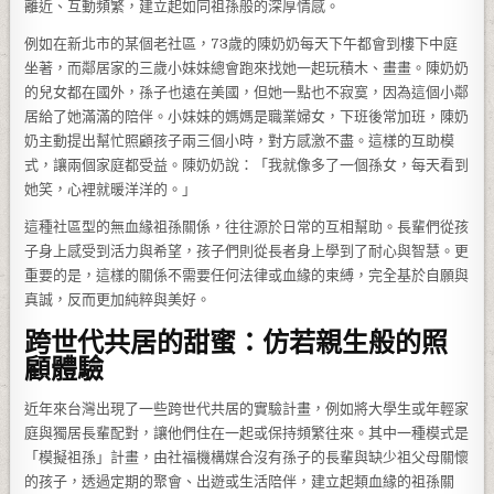
離近、互動頻繁，建立起如同祖孫般的深厚情感。
例如在新北市的某個老社區，73歲的陳奶奶每天下午都會到樓下中庭
坐著，而鄰居家的三歲小妹妹總會跑來找她一起玩積木、畫畫。陳奶奶
的兒女都在國外，孫子也遠在美國，但她一點也不寂寞，因為這個小鄰
居給了她滿滿的陪伴。小妹妹的媽媽是職業婦女，下班後常加班，陳奶
奶主動提出幫忙照顧孩子兩三個小時，對方感激不盡。這樣的互助模
式，讓兩個家庭都受益。陳奶奶說：「我就像多了一個孫女，每天看到
她笑，心裡就暖洋洋的。」
這種社區型的無血緣祖孫關係，往往源於日常的互相幫助。長輩們從孩
子身上感受到活力與希望，孩子們則從長者身上學到了耐心與智慧。更
重要的是，這樣的關係不需要任何法律或血緣的束縛，完全基於自願與
真誠，反而更加純粹與美好。
跨世代共居的甜蜜：仿若親生般的照
顧體驗
近年來台灣出現了一些跨世代共居的實驗計畫，例如將大學生或年輕家
庭與獨居長輩配對，讓他們住在一起或保持頻繁往來。其中一種模式是
「模擬祖孫」計畫，由社福機構媒合沒有孫子的長輩與缺少祖父母關懷
的孩子，透過定期的聚會、出遊或生活陪伴，建立起類血緣的祖孫關