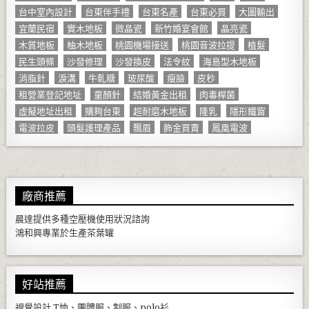
台中室內設計
台東伴手禮
台東名產
台東必買
大圖輸出
宜蘭民宿
實木地板
微晶瓷
新竹婚宴會館
晶亮瓷
木質地板
柚木地板
桃園機場接送
桃園音波拉提
植髮
民生頭條
沙發修理
沙發換皮
法令紋
海島型木地板
消脂針
淚溝
牛軋糖
玻尿酸
瘦臉
皮秒
租營業登記地址
童顏針
結婚黃金出租
肉毒桿菌
虛擬地址出租
購夠台東
超耐磨木地板
隆乳
隱形鐵窗
電波拉皮
頭髮護理產品
飄眉
飾金買賣
鳳凰電波
廠商推薦
晨達提供多種
空壓機
使用狀況諮詢
鴻和興專業於生產
茶葉罐
好站推薦
視覺設計
T恤、團體服、制服、polo衫