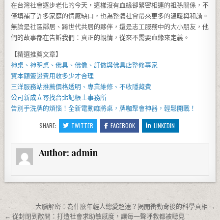
在台灣社會逐步老化的今天，這樣沒有血緣卻緊密相連的祖孫關係，不
僅填補了許多家庭的情感缺口，也為整體社會帶來更多的溫暖與和諧。
無論是社區鄰居、跨世代共居的夥伴，還是志工服務中的大小朋友，他
們的故事都在告訴我們：真正的親情，從來不需要血緣來定義。
【精選推薦文章】
神桌、
神明桌
、
佛具
、佛像、訂做與
佛具店
整修專家
資本額簽證費用
收多少才合理
三洋服務站
推薦價格透明、專業維修、不收隱藏費
公司新成立尋找
台北記帳士事務所
告別手洗牌的煩惱！全新
電動麻將桌
，牌咖聚會神器，輕鬆開戰！
SHARE:
TWITTER
FACEBOOK
LINKEDIN
Author:
admin
文章導覽
大腦解密：為什麼年輕人總愛超速？揭開衝動背後的科學真相 →
← 從封閉到敞開：打造社會求助敏感度，讓每一聲呼救都被聽見