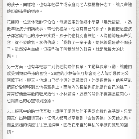
的孩子。同樣地，也有年輕學生或家庭到老人機構擔任志工，讓長輩體
驗照顧孫輩的樂趣。
花蓮的一位退休教師李伯伯，每週固定到偏鄉小學當「晨光爺爺」，為
低年級孩子們講故事、帶他們種菜。他沒有自己的孫子，但他把這些孩
子都當成自己的孫子來疼愛。孩子們也特別喜歡他，因為他總是面帶笑
容，從不發脾氣。李伯伯說：「我教了一輩子書，退休後還是離不開孩
子。雖然沒有血緣，但這些孩子叫我爺爺的聲音，就是我最大的快
樂。」
另一方面，也有年輕志工到養老院陪伴長輩，主動與長輩互動，讓他們
感受到類似帶孫的喜悅。26歲的小林每個月都會到老人院陪幾位阿公
阿嬤下棋、聊天。他說自己從小與外婆感情好，外婆過世後，他希望能
把這份愛轉移到其他長輩身上。而院內的長輩也把他當作自己的孫子，
常常留他最喜歡的糖果給他。小林覺得，這樣的關係不僅讓長輩開心，
也讓自己的心靈得到療癒。
志工服務中的跨世代互動，證明了愛與陪伴不需要血緣作為基礎。只要
願意付出時間與真心，任何人都可以享受到「含飴弄孫」的天倫之樂。
而且這樣的情感往往更加純粹，因為它來自於無私的奉獻與感恩的回
饋。