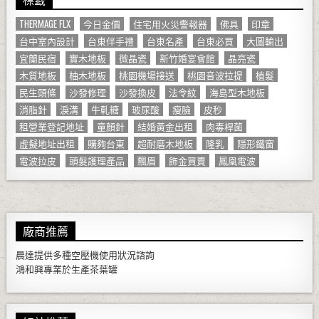
THERMAGE FLX
今日金價
住宅用火災警報器
佛具
印章
台中室內設計
台東伴手禮
台東名產
台東必買
大圖輸出
宜蘭民宿
實木地板
微晶瓷
新竹婚宴會館
晶亮瓷
木質地板
柚木地板
桃園機場接送
桃園音波拉提
植髮
民生頭條
沙發修理
沙發換皮
法令紋
海島型木地板
消脂針
淚溝
牛軋糖
玻尿酸
瘦臉
皮秒
租營業登記地址
童顏針
結婚黃金出租
肉毒桿菌
虛擬地址出租
購夠台東
超耐磨木地板
隆乳
隱形鐵窗
電波拉皮
頭髮護理產品
飄眉
飾金買賣
鳳凰電波
廠商推薦
晨達提供多種
空壓機
使用狀況諮詢
鴻和興專業於生產
茶葉罐