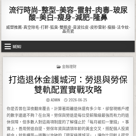
Skip to content
流行時尚-整型-美容-雷射-肉毒-玻尿
酸-美白-瘦身-減肥-隆鼻
威塑推薦-真空除毛-打鼾-狐臭-雙眼皮-音波拉皮-皮秒雷射-瘦臉-法令紋-
晶亮瓷
MENU
POSTED IN
金融理財
打造退休金護城河：勞退與勞保
雙軌配置實戰攻略
AUTHOR:
PUBLISHED DATE:
ADMIN
2026-06-25
你是否曾在深夜翻來覆去，計算著距離退休還有多少年，卻發現帳戶裡
的數字遠遠不夠？在台灣，勞保與勞退是每位受薪階級最強而有力的退
休保障，但多數人對這兩項制度的了解僅止於「每月被扣一筆錢」。事
實上，善用勞退自提、勞保年資與請領年齡的黃金交叉，搭配個人投資
組合，就能構築一道難以攻破的「國家級護城河」，讓你比同齡人提早