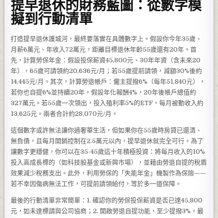
提早退休的財務藍圖：從數字模
擬到行動清單
打造提早退休護城河，最終要落實在具體數字上。假設你今年35歲、
月薪6萬元、年收入72萬元，距離目標退休年齡55歲還有20年。首
先，計算勞保年金：假設投保薪資45,800元、30年年資（含未來20
年），65歲可請領約20,636元/月；若55歲提前請領，減額30%後約
14,445元/月。其次，計算勞退帳戶：僱主提撥6%（每年51,840元），
若你也自提6%並持續20年，假設年化報酬4%，20年後帳戶總值約
327萬元。若55歲一次領出，投入殖利率5%的ETF，每月被動收入約
13,625元。兩者合計約28,070元/月。
這個數字或許無法讓你過奢華生活，但如果你在55歲時房貸已還清、
無負債，且每月開銷控制在2.5萬元以內，提早退休就完全可行。為了
讓數字更穩健，你可以在35-45歲這十年積極投資：將每月收入的10%
投入高成長標的（如科技股基金或新興市場），並藉由勞退自提的稅盾
效果減少稅務支出。此外，利用勞保的「失能年金」機製作為保險——
若不幸因傷病無法工作，可提前請領給付，等於多一道保障。
最後的行動清單非常簡單：1. 確認你的勞保投保薪資是否已達45,800
元，如未達標請與公司協商；2. 開啟勞退自提功能，至少提撥3%，最