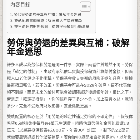
內容目錄
勞保與勞退的差異與互補：破解年金迷思
雙軌配置實戰策略：從三種人生階段布局
提早退休的財務藍圖：從數字模擬到行動清單
勞保與勞退的差異與互補：破解
年金迷思
許多人誤以為勞保和勞退是同一件事，實際上兩者性質截然不同。勞保
是「確定給付制」，由政府承諾依年資與投保薪資計算給付金額，但面
臨人口老化與少子化衝擊，勞保基金收支失衡的風險正逐年升高，根據
最新精算報告，若不改革，勞保基金可能在2028年破產。這不代表你
領不到錢，而是未來的給付可能會被調降或延後請領年齡。相比之下，
勞退是「確定提撥制」，你的帳戶存了多少本金、加上投資收益，就領
多少，完全不受政府財政影響，安全係數更高。
雙軌配置的核心在於「用勞退的確定性補足勞保的不確定性」。假設你
希望65歲退休後每月有4萬元生活費，粗略估算勞保年金可能貢獻1.8
萬元（以最高投保薪資45,800元、年資30年計算），剩下的2.2萬元
就需要靠勞退或其他儲蓄補足。若你從30歲開始自提勞退6%，以年化