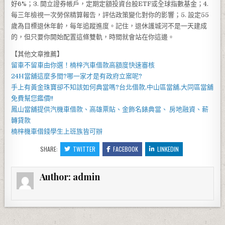
好6%；3. 開立證券帳戶，定期定額投資台股ETF或全球指數基金；4.
每三年檢視一次勞保精算報告，評估政策變化對你的影響；5. 設定55
歲為目標退休年齡，每年追蹤進度。記住，退休護城河不是一天建成
的，但只要你開始配置這條雙軌，時間就會站在你這邊。
【其他文章推薦】
留車不留車由你選！
楠梓汽車借款
高額度快速審核
24H當舖
這麼多間?哪一家才是有政府立案呢?
手上有黃金珠寶卻不知該如何典當嗎?
台北借款
,
中山區當舖
,
大同區當舖
免費幫您鑑價!!
鳳山當舖
提供汽機車借款、高雄票貼、金飾名錶典當、 房地融資、薪
轉貸款
楠梓機車借錢
學生上班族皆可辦
SHARE:
TWITTER
FACEBOOK
LINKEDIN
Author:
admin