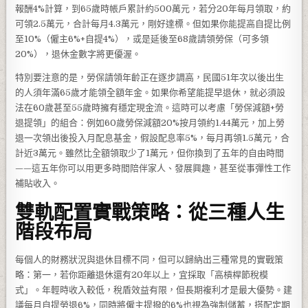
報酬4%計算，到65歲時帳戶累計約500萬元，若分20年每月領取，約
可領2.5萬元，合計每月4.3萬元，剛好達標。但如果你能提高自提比例
至10%（僱主6%+自提4%），或是延後至68歲請領勞保（可多領
20%），退休金數字將更優渥。
特別要注意的是，勞保請領年齡正在逐步調高，民國51年次以後出生
的人須年滿65歲才能領全額年金。如果你希望能提早退休，就必須設
法在60歲甚至55歲時擁有穩定現金流。這時可以考慮「勞保減額+勞
退提領」的組合：例如60歲勞保減額20%按月領約1.44萬元，加上勞
退一次領出後投入月配息基金，假設配息率5%，每月再領1.5萬元，合
計近3萬元。雖然比全額領取少了1萬元，但你換到了五年的自由時間
——這五年你可以用更多時間陪伴家人、發展興趣，甚至從事彈性工作
補貼收入。
雙軌配置實戰策略：從三種人生
階段布局
每個人的財務狀況與退休目標不同，但可以歸納出三種常見的實戰策
略：第一，若你距離退休還有20年以上，宜採取「高槓桿節稅模
式」。年輕時收入較低，稅盾效益有限，但長期複利才是最大優勢。建
議每月自提勞退6%，同時將僱主提撥的6%也視為強制儲蓄，搭配定期