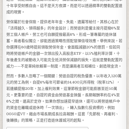
十年享受財務自由。這不是天方夜譚，而是可以透過精準的雙軌配置達
成的現實。
勞保屬於社會保險，提供老年年金、失能、遺屬等給付，其核心在於
「活得越久、領得越多」的年金設計；而勞退則是僱主按月提撥6%至
勞工個人帳戶，勞工也可自願提撥最高6%，形成一筆專屬的退休儲
蓄。兩者看似獨立，卻能透過策略性搭配發揮倍增效應。舉例來說，若
你選擇在60歲時提前領取勞保年金，會面臨減額20%的懲罰，但若同
時將勞退帳戶的金額一次領出投入高股息ETF，以5%殖利率計算，十
年後產生的被動收入可能完全抵消勞保減額的損失。這就是雙軌配置的
威力——不是單純依賴單一制度，而是讓兩者互相補位、創造現金流。
然而，多數人忽略了一個關鍵：勞退自提的稅負優惠。以年收入120萬
元的勞工為例，自提6%每年可節省約14,400元所得稅（稅率12%），
若連續提撥20年，加上複利效果，這筆節稅金額可能膨脹至近50萬
元。更重要的是，自提的資金由勞退基金操盤，長期報酬率約在4%至
6%之間，遠高於定存。如果你想加速提早退休，還可以將勞退帳戶中
的資金在離職或退休時「一次領出」，轉入指數化投資標的，例如
0050或VT，藉由市場長期成長拉高報酬。這套「先節稅、再複利、
後轉換」的策略，正是打造退休護城河的起點。