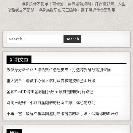
文章導覽
單身退休不孤單！現金流＋醫療雙軌規劃，打造精彩第二人生 →
← 優雅老去不是夢：單身族提早布局三險種，讓千萬退休金更耐用
Search for:
近期文章
數位身分新革命！結合數位憑證皮夾，打造跨界身分識別架構
重大變革！聯徵中心個人信用報告驗證技術全面升級
金融FastID跨出金融圈 拓展至政府機關的可行路徑
時間＋紀律＝小資資產翻倍的秘密曲線！你也能辦到
不再上當！破解詐騙集團濫用無卡提款的新手法，保護你的血汗錢
標籤