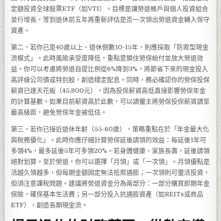
定額投資全球股票ETF（如VTI）。目標是讓勞退帳戶與個人投資組合
並行增長，等到退休前五年再重新評估是否一次領出勞退資金轉入保守
資產。
第二，若你已是40歲以上、退休倒數10-15年，則應採取「防禦型現金
流模式」。此時風險承受度降低，重點是鎖住勞保給付並放大勞退效
益。你可以考慮將勞退自提比例從6%降到3%，將節省下來的現金投入
高評級公司債或特別股，創造穩定配息。同時，務必確認你的勞保投保
薪資已達天花板（45,800元），因為投保薪資高低直接影響勞保年金
的計算基數。如果目前薪資高於此數，可以請僱主將勞保投保薪資調至
最高級距，避免勞保年金被低估。
第三，若你已接近退休年齡（55-60歲），策略重點在於「年金最大化
與稅務優化」。此時你應仔細計算勞保延後請領的效益：每延後1年可
多領4%，最多延後5年可多領20%。若身體健康、家族長壽，延後請領
絕對划算。至於勞退，你可以選擇「月領」或「一次領」。月領優點是
活越久領越多，但每期金額固定無法抵禦通膨；一次領則可靈活投資，
但須注意課稅問題。建議將勞退資金分為兩部分：一部分購買即期年金
保險，確保基本生活費；另一部分投入抗通膨資產（如REITs或商品
ETF），創造長期現金流。