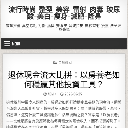
Skip to content
流行時尚-整型-美容-雷射-肉毒-玻尿
酸-美白-瘦身-減肥-隆鼻
威塑推薦-真空除毛-打鼾-狐臭-雙眼皮-音波拉皮-皮秒雷射-瘦臉-法令紋-
晶亮瓷
MENU
POSTED IN
金融理財
退休現金流大比拼：以房養老如
何穩贏其他投資工具？
AUTHOR:
PUBLISHED DATE:
ADMIN
2026-06-25
退休規劃中最令人頭痛的，莫過於如何打造穩定且長期的現金流。隨著
台灣進入高齡化社會，越來越多人開始思考：除了傳統的股票、基金、
儲蓄險，還有什麼工具能讓退休生活無後顧之憂？答案是「以房養老」
——也就是將自有房產轉化為每月穩定的現金收入，而不必賣掉房子。
這種模式在不同世代眼中，正從「最後選項」躍升為「主流策略」。