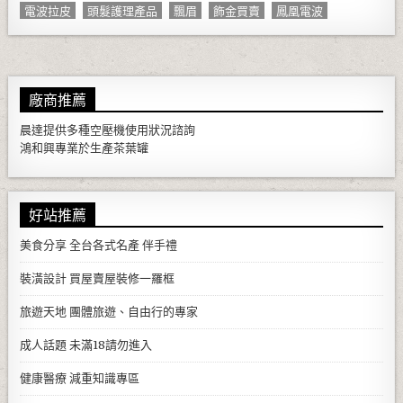
電波拉皮
頭髮護理產品
飄眉
飾金買賣
鳳凰電波
廠商推薦
晨達提供多種
空壓機
使用狀況諮詢
鴻和興專業於生產
茶葉罐
好站推薦
美食分享
全台各式名產 伴手禮
裝潢設計
買屋賣屋裝修一羅框
旅遊天地
團體旅遊、自由行的專家
成人話題
未滿18請勿進入
健康醫療
減重知識專區