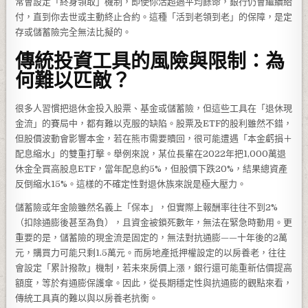
常會設定「終身領取」機制，即使你活超過平均餘命，銀行仍會繼續給
付，直到你去世或主動終止合約。這種「活到老領到老」的保障，是定
存或儲蓄險完全無法比擬的。
傳統投資工具的風險與限制：為
何難以匹敵？
很多人習慣把退休金投入股票、基金或儲蓄險，但這些工具在「退休現
金流」的賽局中，都有難以克服的缺陷。股票及ETF的股利雖然不錯，
但股價波動會影響本金，若在熊市需要贖回，很可能遭遇「本金虧損＋
配息縮水」的雙重打擊。舉例來說，某位長輩在2022年把1,000萬退
休金全買高股息ETF，當年配息約5%，但股價下跌20%，結果總資產
反倒縮水15%。這樣的不確定性對退休族來說是極大壓力。
儲蓄險或年金險雖然名義上「保本」，但實際上報酬率往往不到2%
（扣除通膨後甚至為負），且資金被鎖死數年，無法在緊急時動用。更
重要的是，儲蓄險的現金流是固定的，無法對抗通膨——十年後的2萬
元，購買力可能只剩1.5萬元。而房地產抵押權設定的以房養老，往往
會設定「累計撥款」機制，若未來房價上漲，銀行還可能重新估價提高
額度，等於有通膨保護傘。因此，從長期穩定性與抗通膨的觀點來看，
傳統工具真的難以與以房養老抗衡。