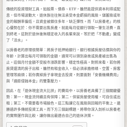
傳統的投資理財工具，如股票、債券、ETF，雖然能提供資本利得或配
息，但市場波動大，退休族往往無法承受本金虧損的風險。儲蓄險或年
金的報酬率偏低，且資金被鎖住多年，缺乏彈性。而「以房養老」的核
心優勢在於：你不需要出售房產，就能每月從銀行領取一筆生活費，直
到終老。這對於退休後無穩定收入的長輩來說，等於把「不動產」變成
了「活水」。
以房養老的原理很簡單：將房子抵押給銀行，銀行根據房屋估價與你的
年齡，計算出每月可領取的金額，通常可以領到身故或房產被出售為
止。這個月付金額不受股市漲跌影響，穩定性極高。對照來看，若你將
房貸還清的房子出租，雖然有租金收入，但必須承擔修繕、空置、房客
管理等麻煩；若你賣掉房子拿現金去投資，則要面對「安養機構費用」
與「通膨侵蝕本金」的雙重壓力。
因此，在「退休現金流大比拼」的賽局中，以房養老具備了三個關鍵優
勢：第一，現金流持續且有保障；第二，保留房屋使用權，可自住或出
租；第三，不需要看市場臉色。這三點讓它在風險與回報的平衡上，遠
勝過許多傳統投資工具。而下方三個副標題，將帶你深入剖析以房養老
的實際運作與比較，讓你做出最適合自己的退休決策。