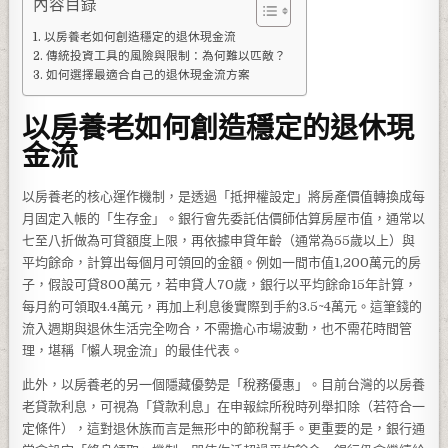
內容目錄
以房養老如何創造穩定的退休現金流
傳統投資工具的風險與限制：為何難以匹敵？
如何選擇最適合自己的退休現金流方案
以房養老如何創造穩定的退休現
金流
以房養老的核心運作機制，是透過「抵押權設定」將房產價值轉換成每
月固定入帳的「生存金」。銀行會先委託估價師估算房屋市值，通常以
七至八折做為可貸額度上限，再依據申貸年齡（通常為55歲以上）與
平均餘命，計算出每個月可領回的金額。例如一間市值1,200萬元的房
子，假設可貸800萬元，若申貸人70歲，銀行以平均餘命15年計算，
每月約可領取4.4萬元，再加上利息後實際到手約3.5~4萬元。這筆錢的
流入週期與退休生活完全吻合，不需擔心市場波動，也不需花時間管
理，堪稱「懶人現金流」的最佳代表。
此外，以房養老的另一個隱藏優勢是「稅務優惠」。目前台灣的以房養
老貸款利息，可視為「貸款利息」在申報綜所稅時列舉扣除（若符合一
定條件），這對退休族而言是無形中的節稅幫手。更重要的是，銀行通