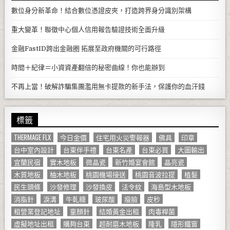
數位身分新革命！結合數位憑證皮夾，打造跨界身分識別架構
重大變革！聯徵中心個人信用報告驗證技術全面升級
金融FastID跨出金融圈 拓展至政府機關的可行路徑
時間＋紀律＝小資資產翻倍的秘密曲線！你也能辦到
不再上當！破解詐騙集團濫用無卡提款的新手法，保護你的血汗錢
標籤
THERMAGE FLX
今日金價
住宅用火災警報器
佛具
印章
台中室內設計
台東伴手禮
台東名產
台東必買
大圖輸出
宜蘭民宿
實木地板
微晶瓷
新竹婚宴會館
晶亮瓷
木質地板
柚木地板
桃園機場接送
桃園音波拉提
植髮
民生頭條
沙發修理
沙發換皮
法令紋
海島型木地板
消脂針
淚溝
牛軋糖
玻尿酸
瘦臉
皮秒
租營業登記地址
童顏針
結婚黃金出租
肉毒桿菌
虛擬地址出租
購夠台東
超耐磨木地板
隆乳
隱形鐵窗