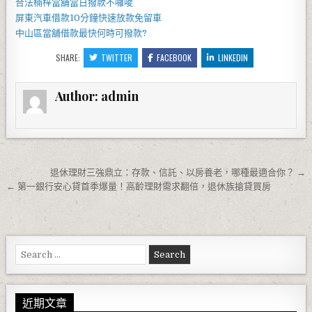
合法
楠梓當舖當
日撥款不囉唆
屏東汽車借款
10分鐘快速放款免留車
中山區當舖
借款最快何時可撥款?
SHARE:
TWITTER
FACEBOOK
LINKEDIN
Author:
admin
文章導覽
退休理財三強鼎立：存款、信託、以房養老，哪種最適合你？ →
← 第一銀行安心貸首季爆量！高齡理財需求翻倍，退休族搶貸買房
Search for:
近期文章