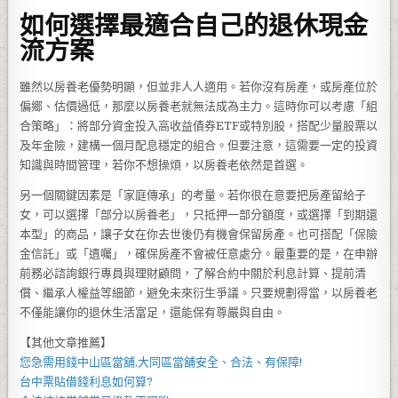
如何選擇最適合自己的退休現金
流方案
雖然以房養老優勢明顯，但並非人人適用。若你沒有房產，或房產位於
偏鄉、估價過低，那麼以房養老就無法成為主力。這時你可以考慮「組
合策略」：將部分資金投入高收益債券ETF或特別股，搭配少量股票以
及年金險，建構一個月配息穩定的組合。但要注意，這需要一定的投資
知識與時間管理，若你不想操煩，以房養老依然是首選。
另一個關鍵因素是「家庭傳承」的考量。若你很在意要把房產留給子
女，可以選擇「部分以房養老」，只抵押一部分額度，或選擇「到期還
本型」的商品，讓子女在你去世後仍有機會保留房產。也可搭配「保險
金信託」或「遺囑」，確保房產不會被任意處分。最重要的是，在申辦
前務必諮詢銀行專員與理財顧問，了解合約中關於利息計算、提前清
償、繼承人權益等細節，避免未來衍生爭議。只要規劃得當，以房養老
不僅能讓你的退休生活富足，還能保有尊嚴與自由。
【其他文章推薦】
您急需用錢
中山區當舖
,
大同區當舖
安全、合法、有保障!
台中票貼借錢
利息如何算?