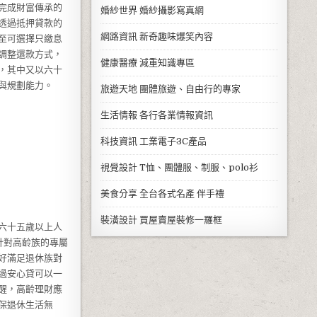
完成財富傳承的
婚紗世界
婚紗攝影寫真網
透過抵押貸款的
網路資訊
新奇趣味爆笑內容
至可選擇只繳息
調整還款方式，
健康醫療
減重知識專區
，其中又以六十
與規劃能力。
旅遊天地
團體旅遊、自由行的專家
生活情報
各行各業情報資訊
科技資訊
工業電子3C產品
視覺設計
T恤、團體服、制服、polo衫
美食分享
全台各式名產 伴手禮
裝潢設計
買屋賣屋裝修一羅框
六十五歲以上人
針對高齡族的專屬
好滿足退休族對
過安心貸可以一
醒，高齡理財應
保退休生活無