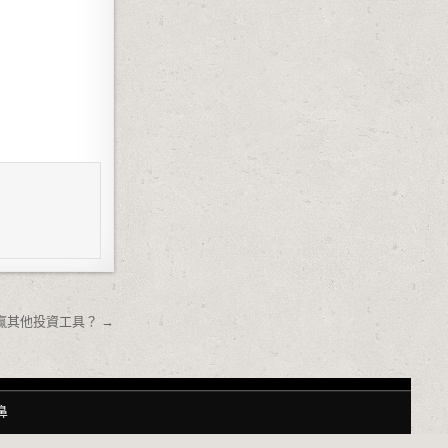
贏其他投資工具？ →
鼻