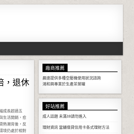
廠商推薦
倍，退休
晨達提供多種
空壓機
使用狀況諮詢
鴻和興專業於生產
茶葉罐
好站推薦
幅成長超過五
成人話題
未滿18請勿進入
與生活開銷，愈
貸熱潮背後，反
理財資訊
當舖借貸信用卡各式理財方法
環境仍處於相對