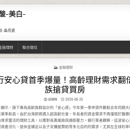
酸-美白-
紋-晶亮瓷
金融理財
聯合徵信
POSTED IN
金融理財
行安心貸首季爆量！高齡理財需求翻
族搶貸買房
AUTHOR:
PUBLISHED DATE:
ADMIN
2026-06-25
計顯示，旗下專為高齡族群設計的「安心貸」今年第一季申貸件數較去年同期大
來單季新高。由於台灣即將邁入超高齡社會，年長者的資金需求不再僅限於醫療
始尋求靈活的理財工具，以應對長壽風險與通膨壓力。銀行業者觀察，這波安心
對資產活化、退休金補足以及子女購屋贊助等多元目的的需求。尤其在全球利率