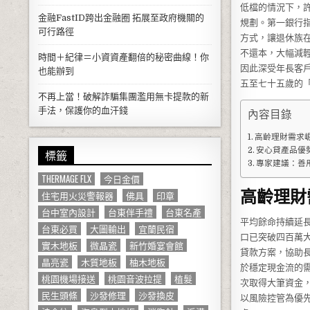
低檔的情況下，
金融FastID跨出金融圈 拓展至政府機關的
規劃。第一銀行
可行路徑
方式，讓退休族
不還本，大幅減
時間＋紀律＝小資資產翻倍的秘密曲線！你
因此深受年長客
也能辦到
五至七十五歲的
不再上當！破解詐騙集團濫用無卡提款的新
手法，保護你的血汗錢
內容目錄
高齡理財需求
安心貸產品優
標籤
專家建議：善
THERMAGE FLX
今日金價
高齡理財
住宅用火災警報器
佛具
印章
台中室內設計
台東伴手禮
台東名產
平均餘命持續延
台東必買
大圖輸出
宜蘭民宿
口已突破四百萬
實木地板
微晶瓷
新竹婚宴會館
貸款方案，協助
晶亮瓷
木質地板
柚木地板
於穩定現金流的
桃園機場接送
桃園音波拉提
植髮
次取得大筆資金
民生頭條
沙發修理
沙發換皮
以風險控管為優