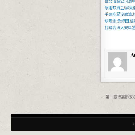
台北借錢
公司,即
急用缺資金!
屏東
手頭吃緊沒處籌,
缺現金,急紓困,
信
找尋合法
大安區
A
文章導覽
← 第一銀行高齡安