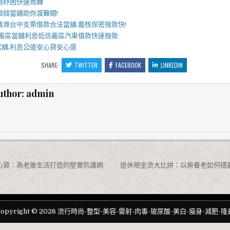
時紓困快速周轉
借錢
當舖助你渡難關!
找尋
台中支票借款
合法當舖,審核保密撥款快!
義區當舖
利息低
信義區汽車借款
快速撥款
當舖
,利息公道安心貸安心還
SHARE:
TWITTER
FACEBOOK
LINKEDIN
uthor:
admin
心貸：為老後生活打造的堅實防護網
退休現金流大比拼：以房養老如何穩
Copyright © 2026 流行時尚-整型-美容-雷射-肉毒-玻尿酸-美白-瘦身-減肥-隆
Design by ThemesDNA.com