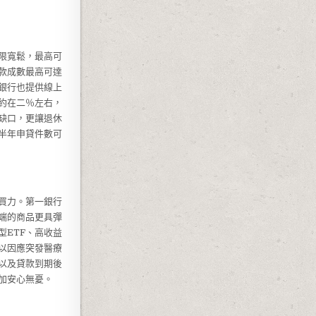
限寬鬆，最高可
款成數最高可達
銀行也提供線上
約在二％左右，
缺口，更讓退休
半年申貸件數可
買力。第一銀行
端的商品更具彈
ETF、高收益
以因應突發醫療
以及貸款到期後
加安心無憂。