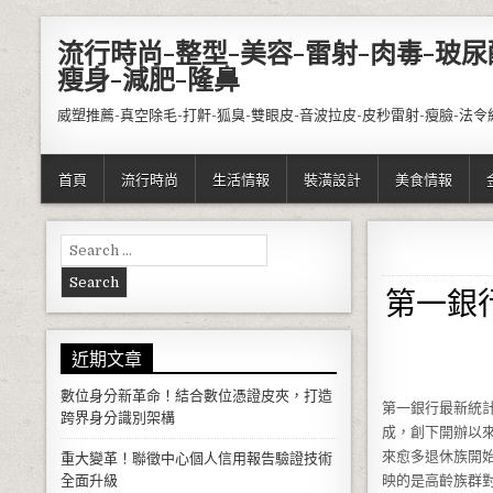
Skip to content
流行時尚-整型-美容-雷射-肉毒-玻尿
瘦身-減肥-隆鼻
威塑推薦-真空除毛-打鼾-狐臭-雙眼皮-音波拉皮-皮秒雷射-瘦臉-法令
首頁
流行時尚
生活情報
裝潢設計
美食情報
Search for:
第一銀
近期文章
數位身分新革命！結合數位憑證皮夾，打造
第一銀行最新統
跨界身分識別架構
成，創下開辦以
來愈多退休族開
重大變革！聯徵中心個人信用報告驗證技術
全面升級
映的是高齡族群