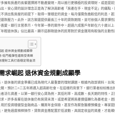
許多擁有房產的長輩選擇將不動產變現，用以進行更積極的投資理財，或是提前
指出，安心貸的設計理念正是為了解決高齡者「房產在手、現金不足」的痛點，
在不須出售房屋的前提下，取得一筆穩定的資金，每月僅需負擔較低的利息，甚
輕還款壓力。此外，該方案還提供最長三十年的貸款期限，並可依個人需求彈性
戶喜愛。銀行主管表示，今年第一季的案件中，超過六成客戶年齡在六十歲以上
「年輕退休族」佔比最高，顯示這群剛退休的民眾對於資金運用有較強的主動性
崛起 退休資金規劃成顯學
勢 低門檻彈性還款受青睞
用理財工具打造穩定現金流
需求崛起 退休資金規劃成顯學
長，退休後的資金準備已成為現代人最重要的理財課題。根據內政部資料，台灣
大關，預計二○二五年將邁入超高齡社會。在這樣的背景下，銀行業者紛紛推出
長者活化資產。以第一銀行安心貸為例，其低利率、高成數、長天期的特性，正
需求。許多長輩在退休後仍有房貸未清，或是希望將房產價值轉化為養老金，透
，用於投資穩健型金融商品、購買年金保險，甚至作為緊急醫療預備金。專家提
先，避免過度槓桿操作，貸款資金應配置於低波動、具固定收益的資產，才能確