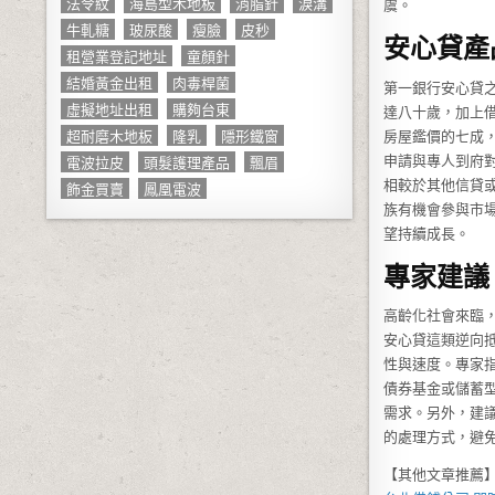
法令紋
海島型木地板
消脂針
淚溝
虞。
牛軋糖
玻尿酸
瘦臉
皮秒
安心貸產
租營業登記地址
童顏針
結婚黃金出租
肉毒桿菌
第一銀行安心貸
虛擬地址出租
購夠台東
達八十歲，加上
超耐磨木地板
隆乳
隱形鐵窗
房屋鑑價的七成
電波拉皮
頭髮護理產品
飄眉
申請與專人到府
相較於其他信貸
飾金買賣
鳳凰電波
族有機會參與市
望持續成長。
專家建議
高齡化社會來臨
安心貸這類逆向
性與速度。專家
債券基金或儲蓄
需求。另外，建
的處理方式，避
【其他文章推薦