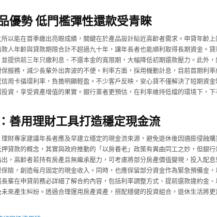
品優勢 低門檻彈性還款受青睞
之所以能在首季繳出亮眼成績，關鍵在於產品設計貼近高齡者需求。申貸年齡上
借款人年齡與貸款期限合計不超過九十年，讓年長者也能順利取得長期資金。貸
，並提供前三年只繳利息、不還本金的寬限期，大幅降低初期還款壓力。此外，
對保服務，減少長輩外出奔波的不便。利率方面，採用機動計息，目前首期利率
或信用卡循環利率，負擔明顯輕盈。不少客戶反映，安心貸不僅解決了短期資金
場投資，享受資產增值的果實。銀行業者更預估，在利率維持低檔的環境下，下
：善用理財工具打造穩定現金流
，理財專家建議年長者應及早建立穩定的現金流來源，避免退休後因通膨侵蝕購
抵押貸款的概念，其實與政府推動的「以房養老」政策有異曲同工之妙，但銀行
指出，高齡者若持有房產且無繼承壓力，可考慮將部分房產價值變現，投入配息型
型保險，創造每月固定的現金收入。同時，也應保留部分資金作為緊急預備金，
議長輩在申貸前務必詳細了解合約內容，包括利率調整方式、提前還款違約金、
免未來產生糾紛。透過合理運用房產資產，搭配穩健的投資組合，退休生活將更
】